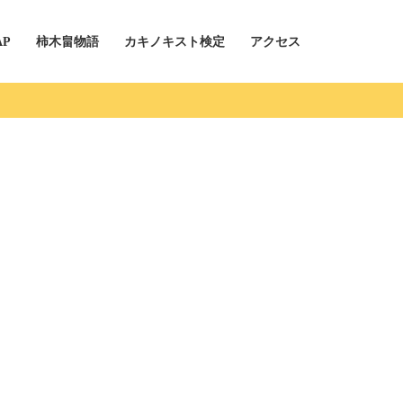
AP
柿木畠物語
カキノキスト検定
アクセス